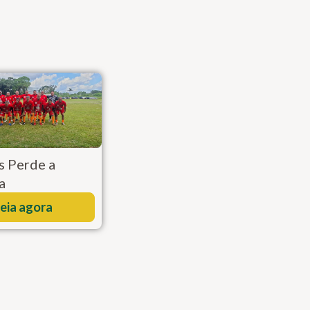
 Perde a
a
eia agora