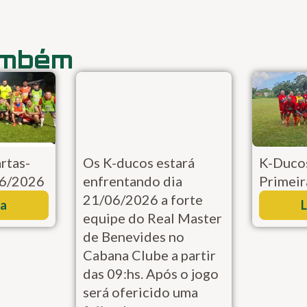
ambém
rtas-
Os K-ducos estará
K-Ducos
06/2026
enfrentando dia
Primeir
21/06/2026 a forte
ra
L
equipe do Real Master
de Benevides no
Cabana Clube a partir
das 09:hs. Após o jogo
será ofericido uma