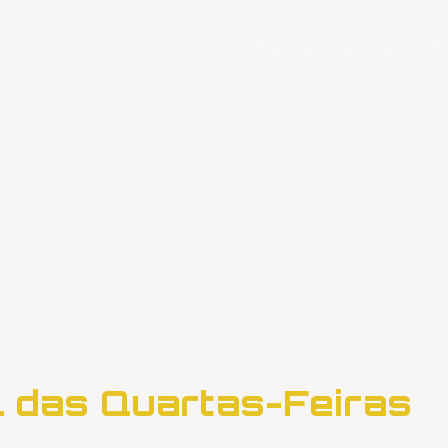
Início
Sobre
Jogos
B
l das Quartas-Feiras