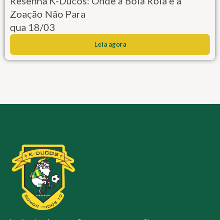
Resenha K-Ducos: Onde a Bola Rola e a
Zoação Não Para
qua 18/03
Leia agora