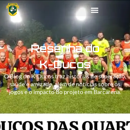
Resenha do
K-Ducos
O Blog do K-Ducos traz histórias de superação,
saúde e amizade, além de notícias sobre os
jogos e o impacto do projeto em Barcarena.