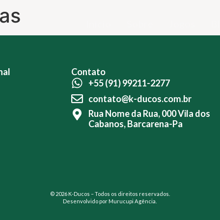
tas
Início
Sobre
Jogos
B
nal
Contato
+55 (91) 99211-2277
contato@k-ducos.com.br
Rua Nome da Rua, 000 Vila dos
Cabanos, Barcarena-Pa
© 2026 K-Ducos – Todos os direitos reservados.
Desenvolvido por
Murucupi Agência.