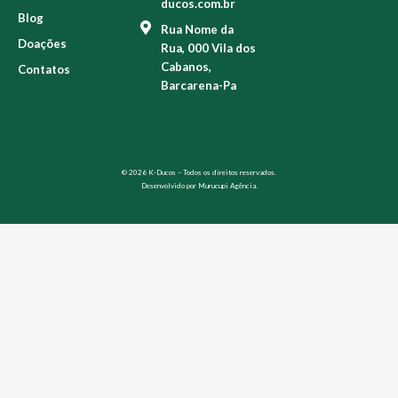
ducos.com.br
Blog
Rua Nome da
Doações
Rua, 000 Vila dos
Cabanos,
Contatos
Barcarena-Pa
© 2026 K-Ducos – Todos os direitos reservados.
Desenvolvido por
Murucupi Agência.