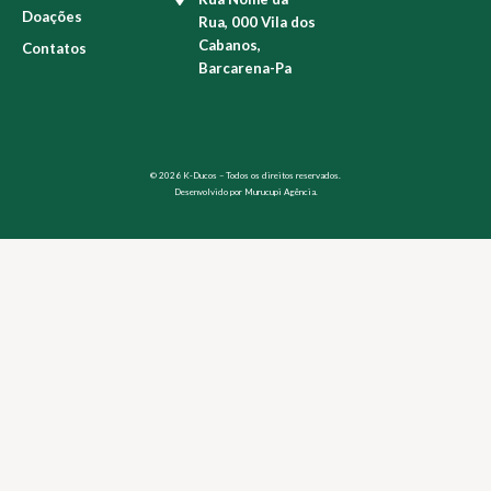
Doações
Rua, 000 Vila dos
Cabanos,
Contatos
Barcarena-Pa
© 2026 K-Ducos – Todos os direitos reservados.
Desenvolvido por
Murucupi Agência.