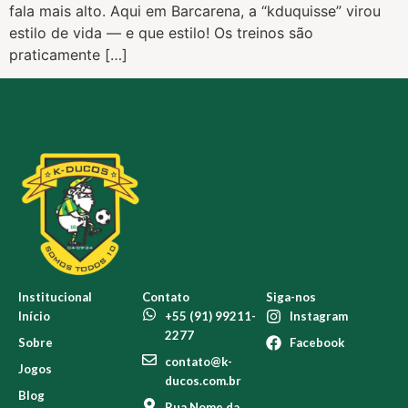
fala mais alto. Aqui em Barcarena, a “kduquisse” virou
estilo de vida — e que estilo! Os treinos são
praticamente […]
Institucional
Contato
Siga-nos
Início
+55 (91) 99211-
Instagram
2277
Sobre
Facebook
contato@k-
Jogos
ducos.com.br
Blog
Rua Nome da