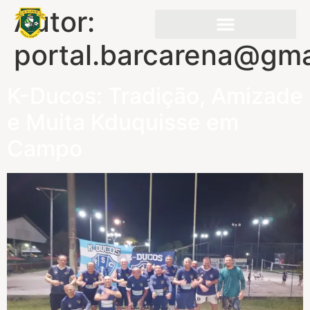
Autor:
portal.barcarena@gma
K-Ducos: Tradição, Amizade
e Muita Kduquisse em
Campo